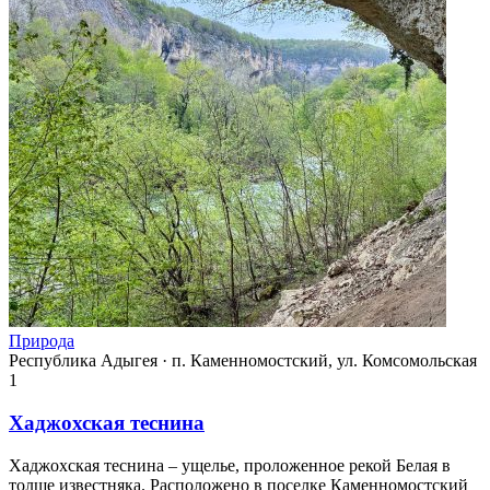
Природа
Республика Адыгея
·
п. Каменномостский, ул. Комсомольская
1
Хаджохская теснина
Хаджохская теснина – ущелье, проложенное рекой Белая в
толще известняка. Расположено в поселке Каменномостский