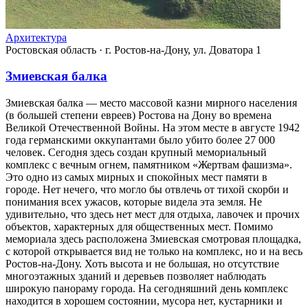
Архитектура
Ростовская область
·
г. Ростов-на-Дону, ул. Доватора 1
Змиевская балка
Змиевская балка — место массовой казни мирного населения
(в большей степени евреев) Ростова на Дону во времена
Великой Отечественной Войны. На этом месте в августе 1942
года германскими оккупантами было убито более 27 000
человек. Сегодня здесь создан крупный мемориальный
комплекс с вечным огнем, памятником «Жертвам фашизма».
Это одно из самых мирных и спокойных мест памяти в
городе. Нет нечего, что могло бы отвлечь от тихой скорби и
понимания всех ужасов, которые видела эта земля. Не
удивительно, что здесь нет мест для отдыха, лавочек и прочих
объектов, характерных для общественных мест. Помимо
мемориала здесь расположена Змиевская смотровая площадка,
с которой открывается вид не только на комплекс, но и на весь
Ростов-на-Дону. Хоть высота и не большая, но отсутствие
многоэтажных зданий и деревьев позволяет наблюдать
широкую панораму города. На сегодняшний день комплекс
находится в хорошем состоянии, мусора нет, кустарники и