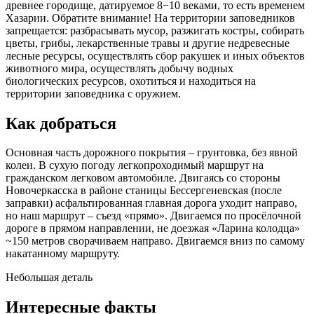
древнее городище, датируемое 8−10 веками, то есть временем
Хазарии. Обратите внимание! На территории заповедников
запрещается: разбрасывать мусор, разжигать костры, собирать
цветы, грибы, лекарственные травы и другие недревесные
лесные ресурсы, осуществлять сбор ракушек и иных объектов
животного мира, осуществлять добычу водных
биологических ресурсов, охотиться и находиться на
территории заповедника с оружием.
Как добраться
Основная часть дорожного покрытия – грунтовка, без явной
колеи. В сухую погоду легкопроходимый маршрут на
гражданском легковом автомобиле. Двигаясь со стороны
Новочеркасска в районе станицы Бессергеневская (после
заправки) асфальтированная главная дорога уходит направо,
но наш маршрут – съезд «прямо». Двигаемся по просёлочной
дороге в прямом направлении, не доезжая «Ларина колодца»
~150 метров сворачиваем направо. Двигаемся вниз по самому
накатанному маршруту.
Небольшая деталь
Интересные факты