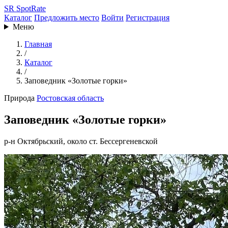
SR
SpotRate
Каталог
Предложить место
Войти
Регистрация
Меню
Главная
/
Каталог
/
Заповедник «Золотые горки»
Природа
Ростовская область
Заповедник «Золотые горки»
р-н Октябрьский, около ст. Бессергеневской