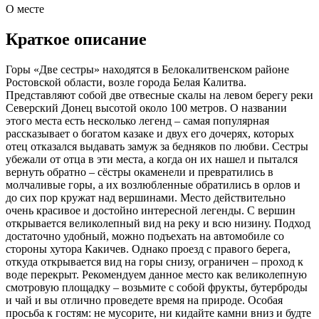
О месте
Краткое описание
Горы «Две сестры» находятся в Белокалитвенском районе
Ростовской области, возле города Белая Калитва.
Представляют собой две отвесные скалы на левом берегу реки
Северский Донец высотой около 100 метров. О названии
этого места есть несколько легенд – самая популярная
рассказывает о богатом казаке и двух его дочерях, которых
отец отказался выдавать замуж за бедняков по любви. Сестры
убежали от отца в эти места, а когда он их нашел и пытался
вернуть обратно – сёстры окаменели и превратились в
молчаливые горы, а их возлюбленные обратились в орлов и
до сих пор кружат над вершинами. Место действительно
очень красивое и достойно интересной легенды. С вершин
открывается великолепный вид на реку и всю низину. Подход
достаточно удобный, можно подъехать на автомобиле со
стороны хутора Какичев. Однако проезд с правого берега,
откуда открывается вид на горы снизу, ограничен – проход к
воде перекрыт. Рекомендуем данное место как великолепную
смотровую площадку – возьмите с собой фрукты, бутерброды
и чай и вы отлично проведете время на природе. Особая
просьба к гостям: не мусорите, ни кидайте камни вниз и будте