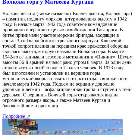
Волкова гора у Матвеева Кургана
Волкова высота (также называют Волчья высота, Волчья гора)
– памятник подвигу моряков, штурмовавших высоту в 1942
году. В начале марта 1942 года советское командование
проводило операцию с целью освобождения Таганрога. В
битве принимали участие морские бригады, входящие в
состав 3-го Гвардейского стрелкового корпуса. Ключевой
точкой сопротивления на переднем крае вражеской обороны
являлась высота, которую называли Волкова гора. В марте
1942-го её занимали эсэсовцы мотодивизии «Викинг». Штурм
высоты 56-й армией начался рано утром 8 марта. За один день
атаки высоты погибло около 7 тысяч человек. В 1973 году
был изготовлен и установлен на вершине горы
металлический якорь в память о тех, кто отдал свои жизни в
начале марта 1942 года. Подъем на вершину довольно
удобный и лёгкий – асфальтированная тропа и ступени в тени
деревьев. С вершины Волчьей горы открывается вид на
огромного размера якорь, а также Матвеев Курган и
близлежайшие территории.
Подробнее
↗