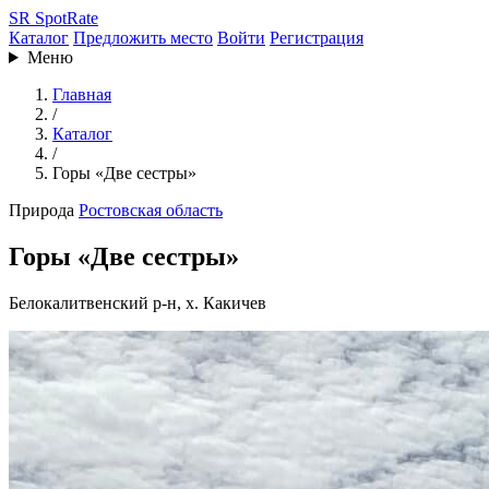
SR
SpotRate
Каталог
Предложить место
Войти
Регистрация
Меню
Главная
/
Каталог
/
Горы «Две сестры»
Природа
Ростовская область
Горы «Две сестры»
Белокалитвенский р-н, х. Какичев