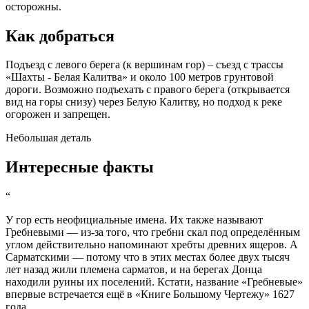
осторожны.
Как добраться
Подъезд с левого берега (к вершинам гор) – съезд с трассы
«Шахты - Белая Калитва» и около 100 метров грунтовой
дороги. Возможно подъехать с правого берега (открывается
вид на горы снизу) через Белую Калитву, но подход к реке
огорожен и запрещен.
Небольшая деталь
Интересные факты
“
У гор есть неофициальные имена. Их также называют
Гребневыми — из-за того, что гребни скал под определённым
углом действительно напоминают хребты древних ящеров. А
Сарматскими — потому что в этих местах более двух тысяч
лет назад жили племена сарматов, и на берегах Донца
находили руины их поселений. Кстати, название «Гребневые»
впервые встречается ещё в «Книге Большому Чертежу» 1627
года.