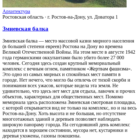
Архитектура
Ростовская область
·
г. Ростов-на-Дону, ул. Доватора 1
Змиевская балка
Змиевская балка — место массовой казни мирного населения
(в большей степени евреев) Ростова на Дону во времена
Великой Отечественной Войны. На этом месте в августе 1942
года германскими оккупантами было убито более 27 000
человек. Сегодня здесь создан крупный мемориальный
комплекс с вечным огнем, памятником «Жертвам фашизма».
Это одно из самых мирных и спокойных мест памяти в
городе. Нет нечего, что могло бы отвлечь от тихой скорби и
понимания всех ужасов, которые видела эта земля. Не
удивительно, что здесь нет мест для отдыха, лавочек и прочих
объектов, характерных для общественных мест. Помимо
мемориала здесь расположена Змиевская смотровая площадка,
с которой открывается вид не только на комплекс, но и на весь
Ростов-на-Дону. Хоть высота и не большая, но отсутствие
многоэтажных зданий и деревьев позволяет наблюдать
широкую панораму города. На сегодняшний день комплекс
находится в хорошем состоянии, мусора нет, кустарники и
деревья ухожены, газоны покошены.