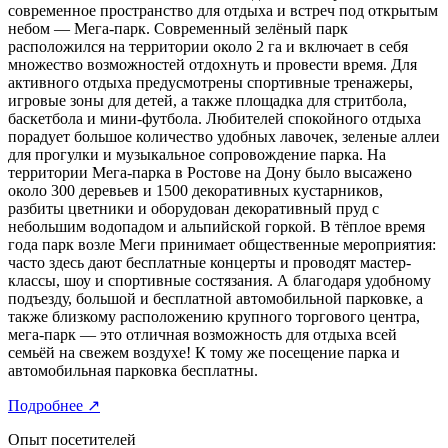
современное пространство для отдыха и встреч под открытым
небом — Мега-парк. Современный зелёный парк
расположился на территории около 2 га и включает в себя
множество возможностей отдохнуть и провести время. Для
активного отдыха предусмотрены спортивные тренажеры,
игровые зоны для детей, а также площадка для стритбола,
баскетбола и мини-футбола. Любителей спокойного отдыха
порадует большое количество удобных лавочек, зеленые аллеи
для прогулки и музыкальное сопровождение парка. На
территории Мега-парка в Ростове на Дону было высажено
около 300 деревьев и 1500 декоративных кустарников,
разбиты цветники и оборудован декоративный пруд с
небольшим водопадом и альпийской горкой. В тёплое время
года парк возле Меги принимает общественные мероприятия:
часто здесь дают бесплатные концерты и проводят мастер-
классы, шоу и спортивные состязания. А благодаря удобному
подъезду, большой и бесплатной автомобильной парковке, а
также близкому расположению крупного торгового центра,
мега-парк — это отличная возможность для отдыха всей
семьёй на свежем воздухе! К тому же посещение парка и
автомобильная парковка бесплатны.
Подробнее
↗
Опыт посетителей