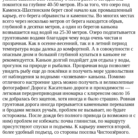
покоится на глубине 40-50 метров. Из-за того, что озеро под
Каменск-Шахтинским берет своё начало как промышленный
карьер, его берега обрывисты и каменисты. Во многих местах
всего через несколько метров от берега находится обрыв,
глубиной в десятки метров, а один из берегов каньона
возвышается над водой на 25-30 метров. Озеро подпитывается
грунтовыми водами благодаря чему вода очень чистая и
прозрачная. Как в осенне-весенний, так и в летний период
температура воды далека до комфортной. А в совокупности с
опасным дном и большой глубиной купаться в каньоне не
рекомендуется. Каньон долгий подойдет для отдыха у воды,
прогулок на природе и рыбалки. Прозрачная вода позволяет
увидеть рыбу еще до поклёвки и получить море удовольствия
от наблюдения за водными «хозяевами» каньона. Помимо
отличного настроение здесь можно получить и великолепные
фотографии! Дорога: Касательно дороги и проходимости —
легковая переднеприводная иномарка с клиренсом около 16
см добралась без зацепов, хотя иногда и было страшно. Ровная
грунтовая дорога иногда прерывается каменными перевалами
и бродами мелких ручьёв, проблем не вызывает, но будьте
осторожны. После дождя без полного привода (а возможно и с
ним) проблем не избежать: почва глинистая, по маршруту
присутствуют спуски и подъемы. К карьеру имеется второй,
более удобный подъезд, со стороны поселка Чистоозёрного.