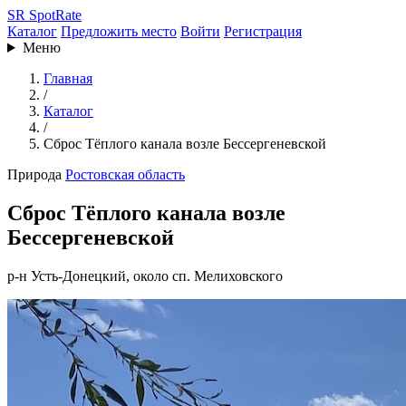
SR
SpotRate
Каталог
Предложить место
Войти
Регистрация
Меню
Главная
/
Каталог
/
Сброс Тёплого канала возле Бессергеневской
Природа
Ростовская область
Сброс Тёплого канала возле
Бессергеневской
р-н Усть-Донецкий, около сп. Мелиховского