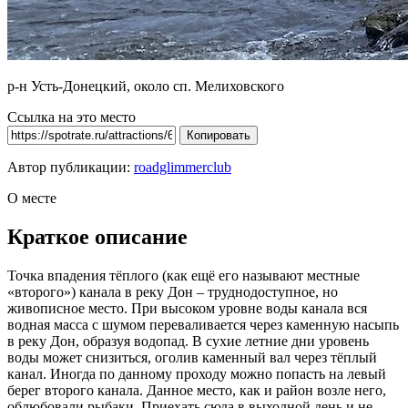
р-н Усть-Донецкий, около сп. Мелиховского
Ссылка на это место
Копировать
Автор публикации:
roadglimmerclub
О месте
Краткое описание
Точка впадения тёплого (как ещё его называют местные
«второго») канала в реку Дон – труднодоступное, но
живописное место. При высоком уровне воды канала вся
водная масса с шумом переваливается через каменную насыпь
в реку Дон, образуя водопад. В сухие летние дни уровень
воды может снизиться, оголив каменный вал через тёплый
канал. Иногда по данному проходу можно попасть на левый
берег второго канала. Данное место, как и район возле него,
облюбовали рыбаки. Приехать сюда в выходной день и не