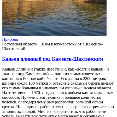
Природа
Ростовская область
·
10 км к юго-востоку от г. Каменск-
Шахтинский
Каньон длинный под Каменск-Шахтинским
Каньон длинный (также известный, как «долгий каньон» и
«каньон под Каменском») — один из самых известных
каньонов в Ростовской области. Его длина в 2200 метров,
ширина около 100 метров и отвесные скальные берега делают
его самым большим и узнаваемым озером-каньоном области.
На этом месте в 1970-х годах велась добыча камня карьерным
способом. Применялась техника и большое количество
человек, благодаря чему был разработан большой объем
грунта. Но в одну из рабочих смен карьер начал стремительно
заполняться водой. Многие говорят о том, что рабочие не
успели вывезти всю технику с места работ и сегодня она