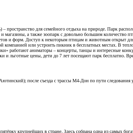
) – пространство для семейного отдыха на природе. Парк распо
 и магазины, а также зоопарк с довольно большим количество п
етов и форм. Доступ к некоторым птицам и животным открыт для
й компанией или устроить пикник в бесплатных местах. В тепло
ки» работают аниматоры – концерты, танцы и интересные конку
и и льготные цены, дети до 7 лет посещают парк бесплатно. Врем
Аютинский); после съезда с трассы М4-Дон по пути следования у
ятёрку крупнейших в стране. Здесь собрана одна из самых бога