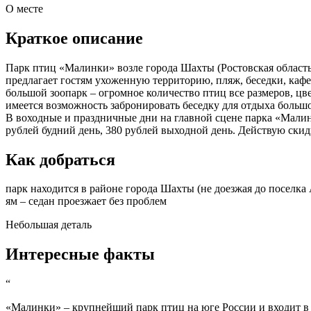
О месте
Краткое описание
Парк птиц «Малинки» возле города Шахты (Ростовская область
предлагает гостям ухоженную территорию, пляж, беседки, кафе
большой зоопарк – огромное количество птиц все размеров, цв
имеется возможность забронировать беседку для отдыха большо
В воходные и праздничные дни на главной сцене парка «Малин
рублей будний день, 380 рублей выходной день. Действую скидк
Как добраться
парк находится в районе города Шахты (не доезжая до поселка 
ям – седан проезжает без проблем
Небольшая деталь
Интересные факты
“
«Малинки» – крупнейший парк птиц на юге России и входит в п