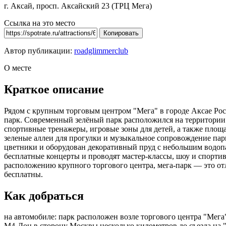
г. Аксай, просп. Аксайский 23 (ТРЦ Мега)
Ссылка на это место
Копировать
Автор публикации:
roadglimmerclub
О месте
Краткое описание
Рядом с крупным торговым центром "Мега" в городе Аксае Рос
парк. Современный зелёный парк расположился на территории 
спортивные тренажеры, игровые зоны для детей, а также площа
зеленые аллеи для прогулки и музыкальное сопровождение парк
цветники и оборудован декоративный пруд с небольшим водопа
бесплатные концерты и проводят мастер-классы, шоу и спортив
расположению крупного торгового центра, мега-парк — это от
бесплатны.
Как добраться
на автомобиле: парк расположен возле торгового центра "Мега"
М4-Дон в сторону Москвы несколько километров до съезда на "