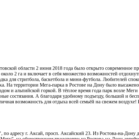
товской области 2 июня 2018 года было открыто современное п
около 2 га и включает в себя множество возможностей отдохнут
дка для стритбола, баскетбола и мини-футбола. Любителей спок
а. На территории Мега-парка в Ростове на Дону было высажено 
дом и альпийской горкой. В тёплое время года парк возле Меги
ные состязания. А благодаря удобному подъезду, большой и бес
личная возможность для отдыха всей семьёй на свежем воздухе!
, по адресу г. Аксай, просп. Аксайский 23. Из Ростова-на-Дону 
Мегу". на общественном транспорте: из Ростова-на-Дону автобус