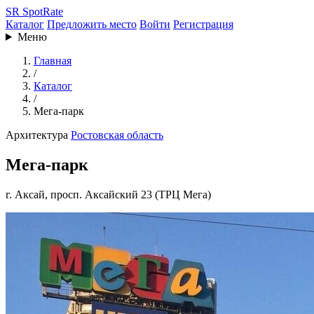
SR
SpotRate
Каталог
Предложить место
Войти
Регистрация
Меню
Главная
/
Каталог
/
Мега-парк
Архитектура
Ростовская область
Мега-парк
г. Аксай, просп. Аксайский 23 (ТРЦ Мега)