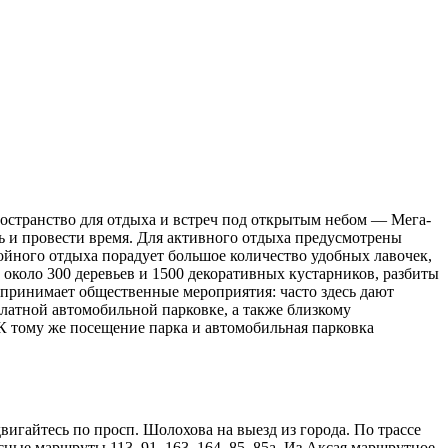
ространство для отдыха и встреч под открытым небом — Мега-
ь и провести время. Для активного отдыха предусмотрены
ойного отдыха порадует большое количество удобных лавочек,
около 300 деревьев и 1500 декоративных кустарников, разбиты
 принимает общественные мероприятия: часто здесь дают
платной автомобильной парковке, а также близкому
 К тому же посещение парка и автомобильная парковка
двигайтесь по просп. Шолохова на выезд из города. По трассе
ные маршруты 113, 91, 163, 164, 85, 85а. Из Аксая маршрутное