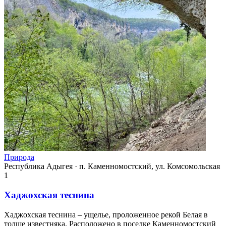
Природа
Республика Адыгея
·
п. Каменномостский, ул. Комсомольская
1
Хаджохская теснина
Хаджохская теснина – ущелье, проложенное рекой Белая в
толще известняка. Расположено в поселке Каменномостский