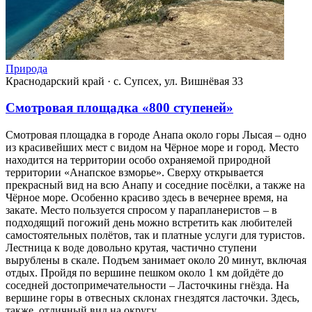
Природа
Краснодарский край
·
с. Супсех, ул. Вишнёвая 33
Смотровая площадка «800 ступеней»
Смотровая площадка в городе Анапа около горы Лысая – одно
из красивейших мест с видом на Чёрное море и город. Место
находится на территории особо охраняемой природной
территории «Анапское взморье». Сверху открывается
прекрасный вид на всю Анапу и соседние посёлки, а также на
Чёрное море. Особенно красиво здесь в вечернее время, на
закате. Место пользуется спросом у парапланеристов – в
подходящий погожий день можно встретить как любителей
самостоятельных полётов, так и платные услуги для туристов.
Лестница к воде довольно крутая, частично ступени
вырублены в скале. Подъем занимает около 20 минут, включая
отдых. Пройдя по вершине пешком около 1 км дойдёте до
соседней достопримечательности – Ласточкины гнёзда. На
вершине горы в отвесных склонах гнездятся ласточки. Здесь,
также, отличный вид на округу.