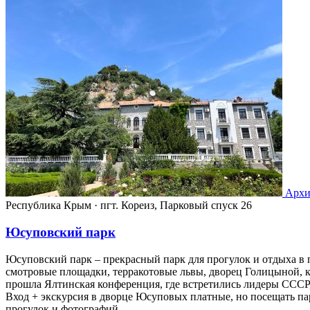
Архи
Республика Крым
·
пгт. Кореиз, Парковый спуск 26
Юсуповский парк
Юсуповский парк – прекрасный парк для прогулок и отдыха в п
смотровые площадки, терракотовые львы, дворец Голицыной, 
прошла Ялтинская конференция, где встретились лидеры СССР
Вход + экскурсия в дворце Юсуповых платные, но посещать п
прогулок и фотографий.