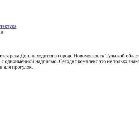
тектура
ки
ется река Дон, находится в городе Новомосковск Тульской обла
с одноименной надписью. Сегодня комплекс это не только знако
и для прогулок.