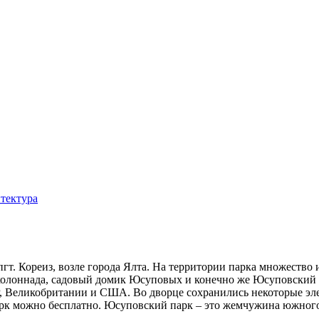
тектура
гт. Кореиз, возле города Ялта. На территории парка множество 
колоннада, садовый домик Юсуповых и конечно же Юсуповский д
, Великобритании и США. Во дворце сохранились некоторые эле
арк можно бесплатно. Юсуповский парк – это жемчужина южного 