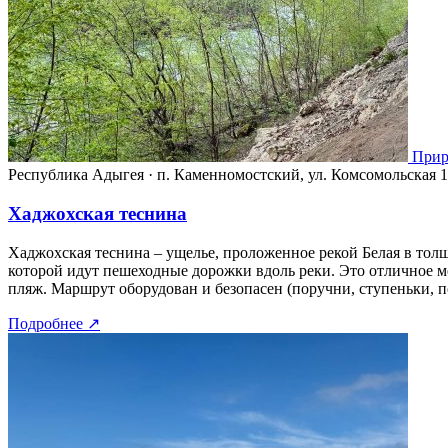
Прир
Республика Адыгея
·
п. Каменномостский, ул. Комсомольская 1
Хаджохская теснина
Хаджохская теснина – ущелье, проложенное рекой Белая в тол
которой идут пешеходные дорожки вдоль реки. Это отличное м
пляж. Маршрут оборудован и безопасен (поручни, ступеньки, п
Подробнее
↗