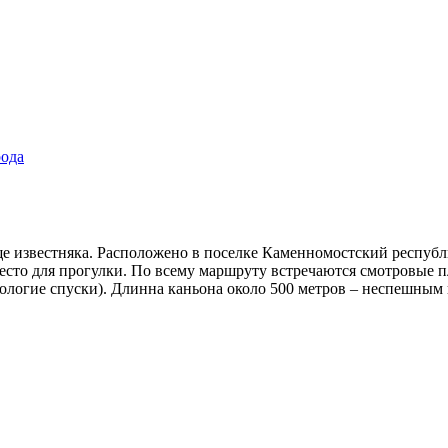
ода
ще известняка. Расположено в поселке Каменномостский республ
есто для прогулки. По всему маршруту встречаются смотровые 
ологие спуски). Длинна каньона около 500 метров – неспешным ш