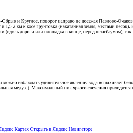
-Обрыв и Круглое, поворот направо не доезжая Павлово-Очаково 
 и 1,5-2 км к косе грунтовка (накатанная земля, местами песок
вки (вдоль дороги или площадка в конце, перед шлагбаумом), та
и можно наблюдать удивительное явление: вода вспыхивает бело
ьшая медуза). Максимальный пик яркого свечения приходится н
Яндекс Картах
Открыть в Яндекс Навигаторе