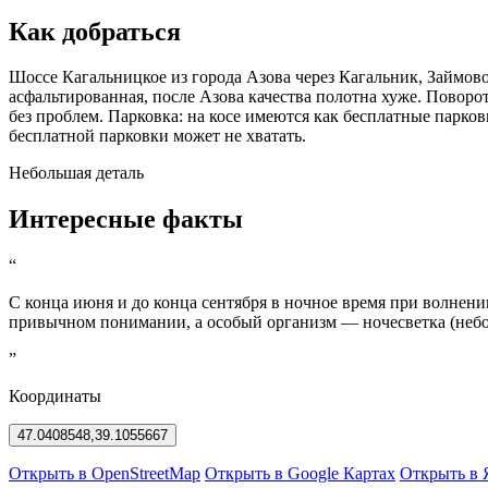
Как добраться
Шоссе Кагальницкое из города Азова через Кагальник, Займово
асфальтированная, после Азова качества полотна хуже. Поворот
без проблем. Парковка: на косе имеются как бесплатные парко
бесплатной парковки может не хватать.
Небольшая деталь
Интересные факты
“
С конца июня и до конца сентября в ночное время при волнени
привычном понимании, а особый организм — ночесветка (небол
”
Координаты
47.0408548,39.1055667
Открыть в OpenStreetMap
Открыть в Google Картах
Открыть в 