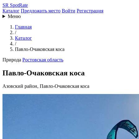
SR
SpotRate
Каталог
Предложить место
Войти
Регистрация
Меню
Главная
/
Каталог
/
Павло-Очаковская коса
Природа
Ростовская область
Павло-Очаковская коса
Азовский район, Павло-Очаковская коса